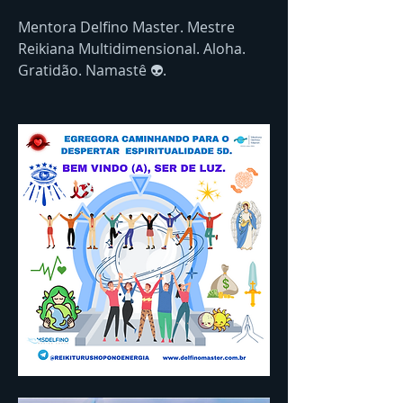
Mentora Delfino Master. Mestre 
Reikiana Multidimensional. Aloha. 
Gratidão. Namastê 👽.