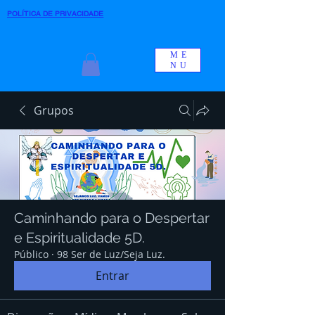
POLÍTICA DE PRIVACIDADE
ME
NU
Grupos
Caminhando para o Despertar
e Espiritualidade 5D.
Público
·
98 Ser de Luz/Seja Luz.
Entrar