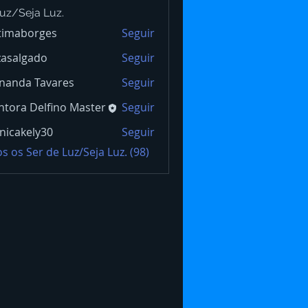
uz/Seja Luz.
timaborges
Seguir
borges
zasalgado
Seguir
lgado
nanda Tavares
Seguir
tora Delfino Master
Seguir
icakely30
Seguir
s os Ser de Luz/Seja Luz. (98)