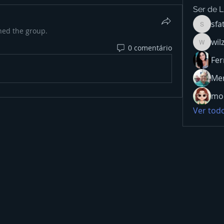
Ser de L
sfa
sfatima
ned the group.
wil
0 comentário
wilzasa
Fer
Men
mon
Ver todo