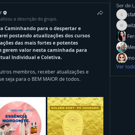
Ser de L
r
sfa
sfatima
alizou a descrição do grupo.
wil
ra Caminhando para o despertar e 
wilzasa
arei postando atualizações dos cursos 
Fer
ções das mais fortes e potentes 
Men
e gerem valor nesta caminhada para 
ual Individual e Coletiva.
mon
Ver todo
tros membros, receber atualizações e 
ue seja para o BEM MAIOR de todos.