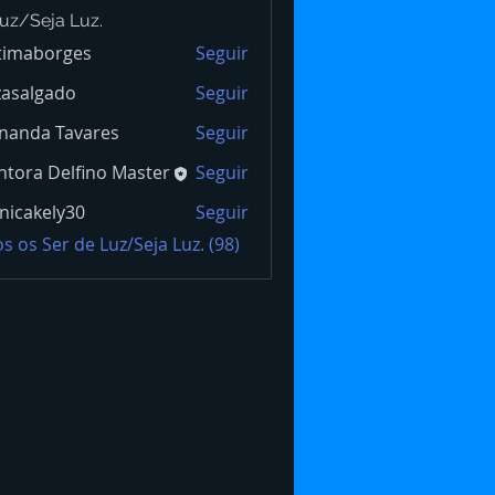
uz/Seja Luz.
timaborges
Seguir
borges
zasalgado
Seguir
lgado
nanda Tavares
Seguir
tora Delfino Master
Seguir
icakely30
Seguir
s os Ser de Luz/Seja Luz. (98)