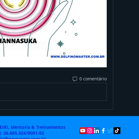
0 comentário
REIKI, Mentoria & Treinamentos
: 26.685.324/0001-02
delfinomaster.com.br