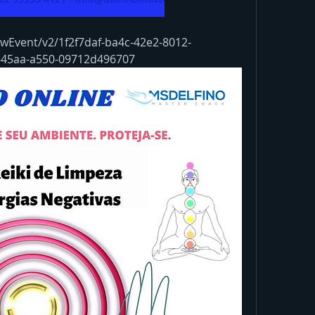
wEvent/v2/1f2f7daf-ba4c-42e2-8012-
-45aa-a550-09712d496707 