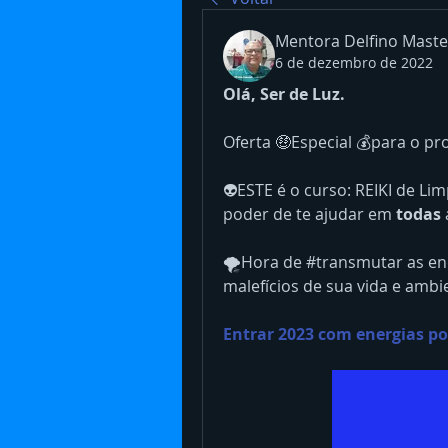
Mentora Delfino Maste
6 de dezembro de 2022
Olá, Ser de Luz. 
Oferta 🤑Especial 💰para o pr
👽ESTE é o curso: REIKI de Li
poder de te ajudar em 
todas
🌪️Hora de #transmutar as ener
malefícios de sua vida e ambie
Entrar 2023 com energias po