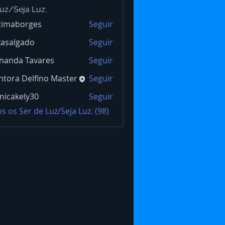
uz/Seja Luz.
timaborges
Seguir
borges
zasalgado
Seguir
lgado
nanda Tavares
Seguir
tora Delfino Master
Seguir
icakely30
Seguir
s os Ser de Luz/Seja Luz. (98)