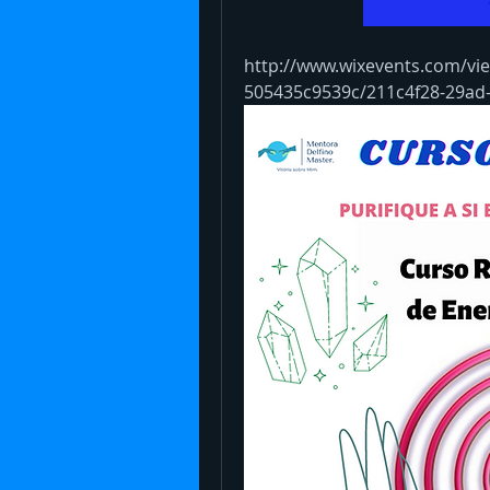
http://www.wixevents.com/vie
505435c9539c/211c4f28-29ad