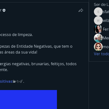
Ser de L
r
sfa
sfatima
wil
wilzasa
Fer
ocesso de limpeza. 
Men
mpezas de Entidade Negativas, que tem o 
mon
 as áreas da sua vida! 
Ver todo
gias negativas, bruxarias, feitiços, todos 
nte. 
sitivas
💫✨☄️.