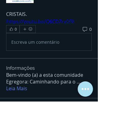
CRISTAIS. 
https://youtu.be/Q6CDZrv0f9I
0
0
Escreva um comentário
Informações
Bem-vindo (a) a esta comunidade
Egregora: Caminhando para o
...
Leia Mais
Ser de Luz/Seja Luz.
sfatimaborges
Seguir
sfatimaborges
wilzasalgado
Seguir
wilzasalgado