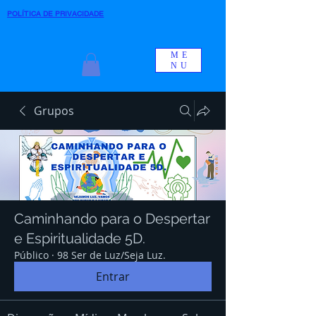
POLÍTICA DE PRIVACIDADE
ME
NU
Grupos
Caminhando para o Despertar
e Espiritualidade 5D.
Público
·
98 Ser de Luz/Seja Luz.
Entrar