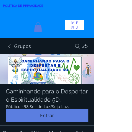
POLÍTICA DE PRIVACIDADE
ME
NU
Grupos
Caminhando para o Despertar
e Espiritualidade 5D.
Público
·
98 Ser de Luz/Seja Luz.
Entrar