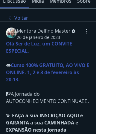
Discussão
Mídia
Membros
Sobre
Voltar
Mentora Delfino Master
26 de janeiro de 2023
Olá Ser de Luz, um CONVITE 
ESPECIAL.
👁
Curso 100% GRATUITO, AO VIVO E 
ONLINE. 1, 2 e 3 de fevereiro às 
20:13.
🧗A Jornada do 
AUTOCONHECIMENTO CONTINUA🧗‍♂. 
💫 
FAÇA a sua INSCRIÇÃO AQUI e 
GARANTA a sua CAMINHADA e 
EXPANSÃO nesta Jornada 