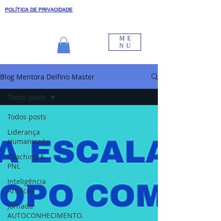
POLÍTICA DE PRIVACIDADE
ME
NU
Blog Mentora Delfino Master
Todos posts
Todos posts
Liderança
Humanizada
Coaching &
PNL
Inteligência
Artificial
Jornada
AUTOCONHECIMENTO.