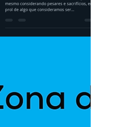
Podemos fazer escolhas sobre nossas ações,
mesmo considerando pesares e sacrifícios, em
prol de algo que consideramos ser
recompensador.