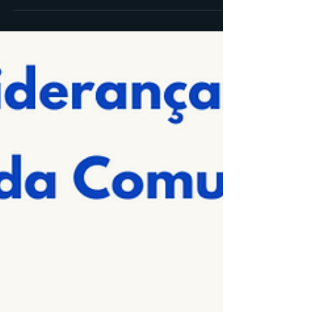
X CRIATIVIDADE X AÇÃO= RESULTADOS ZONA
DE CONFORTO: TRANSIÇÃO DE CARREIRA. Estar
infeliz em seu...