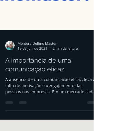
Mentora Delfino Master
19 de jun. de 2021
2 min de leitura
A importância de uma
comunicação eficaz.
A ausência de uma comunicação eficaz, leva a
falta de motivação e #engajamento das
pessoas nas empresas. Em um mercado cada