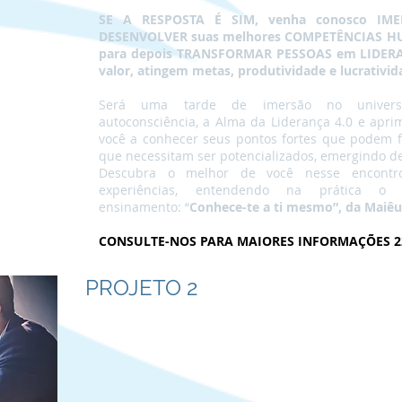
SE A RESPOSTA É SIM, venha conosco IM
DESENVOLVER suas melhores COMPETÊNCIAS HU
para depois TRANSFORMAR PESSOAS em LIDERA
valor, atingem metas, produtividade e lucrativid
Será uma tarde de imersão no universo
autoconsciência, a Alma da Liderança 4.0 e apri
você a conhecer seus pontos fortes que podem f
que necessitam ser potencializados, emergindo de
Descubra o melhor de você nesse encontro
experiências, entendendo na prática o
ensinamento: “
Conhece-te a ti mesmo”, da Maiêut
CONSULTE-NOS PARA MAIORES INFORMAÇÕES 22
PROJETO 2