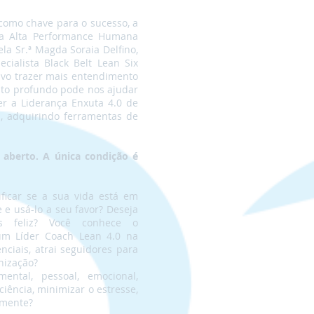
como chave para o sucesso, a
 da Alta Performance Humana
la Sr.ª Magda Soraia Delfino,
cialista Black Belt Lean Six
ivo trazer mais entendimento
ato profundo pode nos ajudar
r a Liderança Enxuta 4.0 de
, adquirindo ferramentas de
 aberto. A única condição é
ficar se a sua vida está em
e e usá-lo a seu favor? Deseja
s feliz? Você conhece o
um Líder Coach Lean 4.0 na
ciais, atrai seguidores para
nização?
ntal, pessoal, emocional,
iência, minimizar o estresse,
amente?