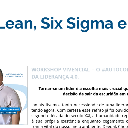
 Lean, Six Sigma 
WORKSHOP VIVENCIAL – O #AUTOCO
DA LIDERANÇA 4.0.
Tornar-se um líder é a escolha mais crucial q
decisão de sair da escuridão em d
Jamais tivemos tanta necessidade de uma lider
tendo agora. Com certeza esse refrão já foi ouvid
segunda década do século XXI, a humanidade rep
à sua própria existência enquanto cegamente 
trama vital do nosso meio ambiente. Deepak Chop