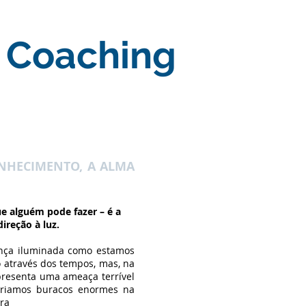
e Coaching
NHECIMENTO, A ALMA
ue alguém pode fazer – é a
ireção à luz.
ança iluminada como estamos
o através dos tempos, mas, na
resenta uma ameaça terrível
criamos buracos enormes na
ra