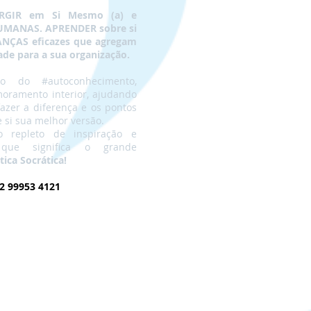
ERGIR em Si Mesmo (a) e
MANAS. APRENDER sobre si
NÇAS eficazes que agregam
ade para a sua organização.
 do #autoconhecimento,
moramento interior, ajudando
azer a diferença e os pontos
 si sua melhor versão.
 repleto de inspiração e
 que significa o grande
ica Socrática!
 99953 4121