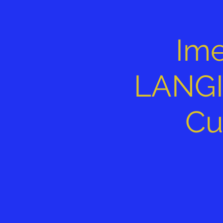
Im
LANGI
Cu