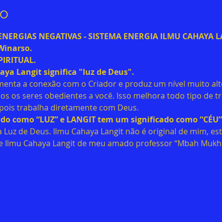
to
ERGIAS NEGATIVAS - SISTEMA ENERGIA ILMU CAHAYA LAN
Winarso.
PIRITUAL.
ya Langit significa "luz de Deus". 
ta a conexão com o Criador e produz um nível muito alto
dos os seres obedientes a você. Isso melhora todo tipo de tra
, pois trabalha diretamente com Deus.
do como “LUZ” e LANGIT tem um significado como “CÉU”
 Luz de Deus. Ilmu Cahaya Langit não é original de mim, es
de Ilmu Cahaya Langit de meu amado professor “Mbah Mukhla