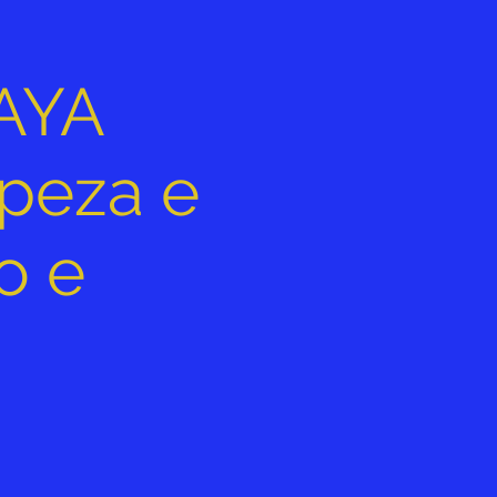
AYA
peza e
o e