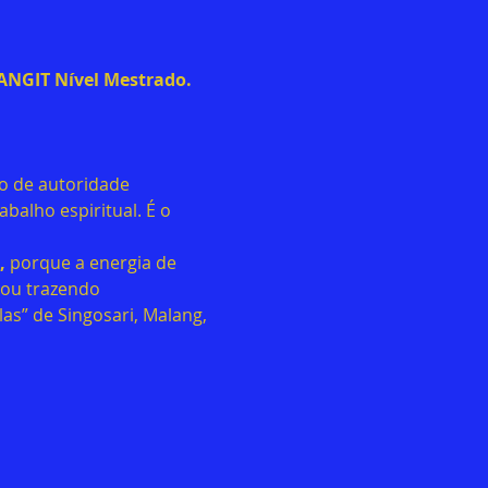
GIT Nível Mestrado. 
 de autoridade 
balho espiritual. É o 
,
 porque a energia de 
tou trazendo 
s” de Singosari, Malang, 