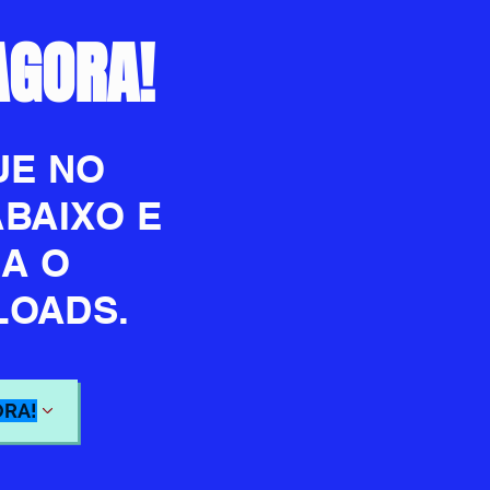
AGORA!
UE NO
BAIXO E
A O
OADS.
ORA!