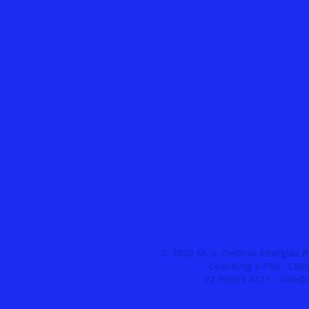
©
2025 M. S. Delfino Energias 
Coaching e PNL. CNPJ
22 99953 4121 -
info@