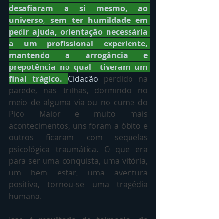
desafiaram a si mesmo, ao 
universo, sem ter humildade em 
pedir ajuda, orientação necessária 
a um profissional experiente, 
mantendo a arrogância e 
prepotência no qual  tiveram um 
final trágico. 
Cidadão
 perdido na 
parede, nas trilhas, dormindo no 
meio de alguma via ou no cume do 
Pico Maior e muito mais 
acontecimentos, uns foram a óbito e 
outros ficaram com sequelas 
psicológica traumática. O que era 
para ser uma conquista, uma vitória, 
um bem estar, uma aventura 
positiva, tornou-se uma tragédia 
humana.