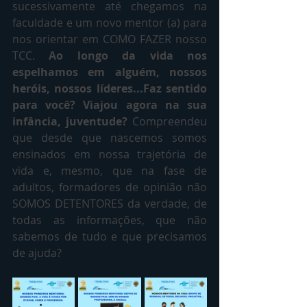
sucessivamente até chegamos na 
faculdade e um novo mentor (a) para 
nos orientar em COMO FAZER nosso 
TCC. 
Ao longo da vida nos 
espelhamos em alguém, nossos 
heróis, nossos líderes...Faz sentido 
para você? Viajou agora na sua 
infância, juventude?
 Compreendeu 
que desde que nascemos somos 
ensinados em nossa trajetória de 
vida e, mesmo, que na fase de 
adultos, formadores de opinião não 
SOMOS DETENTORES da verdade, de 
todas as informações, que não 
sabemos de tudo e que precisamos 
de ajuda?