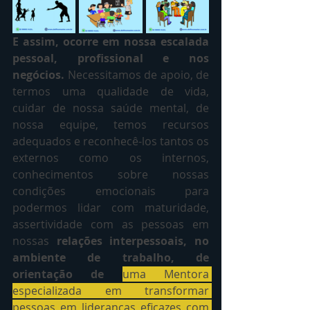
E assim, ocorre em nossa escalada 
pessoal, profissional e nos 
negócios. 
Necessitamos de apoio, de 
termos uma qualidade de vida, 
cuidar de nossa saúde mental, de 
nossa equipe, temos recursos 
adequados e reconhecê-los tantos os 
externos como os internos, 
conhecimentos sobre nossas 
condições emocionais para 
podermos lidar com maturidade, 
assertividade com as pessoas em 
nossas 
relações interpessoais, no 
ambiente de trabalho, de 
orientação de 
uma Mentora 
especializada em transformar 
pessoas em lideranças eficazes com 