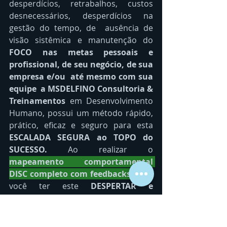
desperdícios, retrabalhos, custos 
desnecessários, desperdícios na 
gestão do tempo, de  ausência de 
visão sistêmica e manutenção do 
FOCO nas metas pessoais e 
profissional, de seu negócio, de sua 
empresa e/ou  até mesmo com sua 
equipe  a MSDELFINO Consultoria & 
Treinamentos
 em Desenvolvimento 
Humano, possui um método rápido, 
prático, eficaz e seguro para esta 
ESCALADA SEGURA ao TOPO do 
SUCESSO. 
Ao realizar o 
mapeamento comportamental 
DISC completo com feedbacks
, 
para 
você ter este
 DESPERTAR e 
DESTRAVAMENTO
 pessoal e/ou, 
junto a sua equipe/liderança, sua 
caminhada será segura, consciente e 