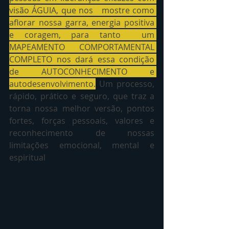
visão ÁGUIA, que nos   mostre como 
aflorar nossa garra, energia positiva 
e coragem, para tanto  um 
MAPEAMENTO COMPORTAMENTAL 
COMPLETO nos dará essa condição 
de AUTOCONHECIMENTO e 
autodesenvolvimento.
Um processo, 
rápido, prático e seguro, que traz a 
torna nossa melhor versão, pontos 
fortes, forças pessoais, valores e  
reconhecimento de nossas 
limitações emocional, mental e 
espiritual