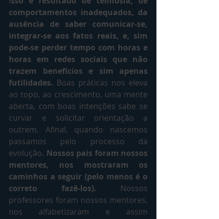
I
sso é resultado de teimosia, de 
comportamentos inadequados, da 
ausência de saber comunicar-se, 
integrar-se aos fatos reais, e, sim 
pode-se perder tempo com horas e 
horas em redes sociais que não 
trazem benefícios e sim apenas 
futilidades.
 Boas práticas nos eleva 
ao topo, ao crescimento, uma mente 
aberta, com boas intenções sabe se 
curvar e solicitar orientação a 
outrem. Afinal, quando nascemos 
passamos pelo processo da 
evolução. 
Nossos pais foram nossos 
mentores, nos mostraram os 
caminhos a seguir (pelo menos é o 
correto fazê-los). 
Nossos 
professores foram nossos mentores, 
nos alfabetizaram e assim 