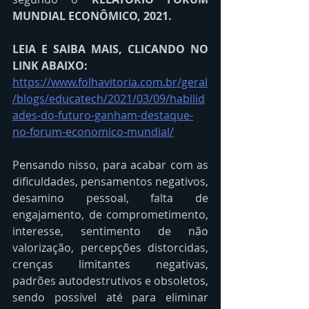
MUNDIAL ECONÔMICO, 2021.
LEIA E SAIBA MAIS, CLICANDO NO 
LINK ABAIXO:
https://www.folhavitoria.com.br/geral
/blogs/educatech/2021/03/09/habilid
ades-do-futuro-ganham-destaque-
no-forum-economico-mundial/
Pensando nisso, para acabar com as 
dificuldades, pensamentos negativos, 
desamino pessoal, falta de 
engajamento, de comprometimento, 
interesse, sentimento de não 
valorização, percepções distorcidas, 
crenças limitantes negativas, 
padrões autodestrutivos e obsoletos, 
sendo possível até para eliminar 