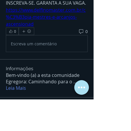
INSCREVA-SE. GARANTA A SUA VAGA. 
https://www.delfinomaster.com.br/c
%C3%B3pia-mestres-e-arcanjos-
ascensionad
0
0
Escreva um comentário
Informações
Bem-vindo (a) a esta comunidade
Egregora: Caminhando para o
...
Leia Mais
Ser de Luz/Seja Luz.
sfatimaborges
Seguir
sfatimaborges
wilzasalgado
Seguir
wilzasalgado