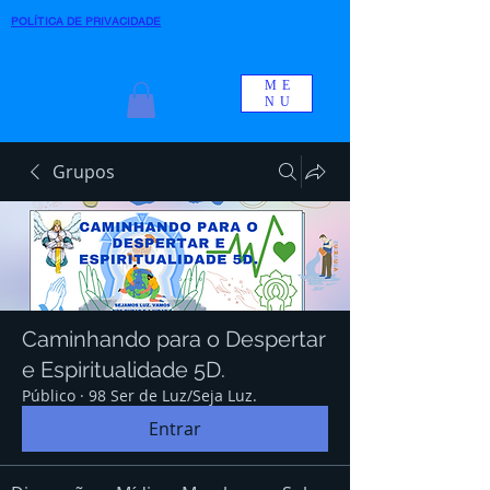
POLÍTICA DE PRIVACIDADE
ME
NU
Grupos
Caminhando para o Despertar
e Espiritualidade 5D.
Público
·
98 Ser de Luz/Seja Luz.
Entrar