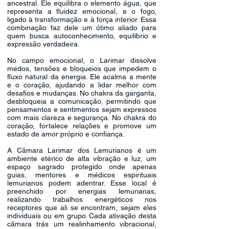
ancestral. Ele equilibra o elemento água, que
representa a fluidez emocional, e o fogo,
ligado à transformação e à força interior. Essa
combinação faz dele um ótimo aliado para
quem busca autoconhecimento, equilíbrio e
expressão verdadeira.
No campo emocional, o Larimar dissolve
medos, tensões e bloqueios que impedem o
fluxo natural da energia. Ele acalma a mente
e o coração, ajudando a lidar melhor com
desafios e mudanças. No chakra da garganta,
desbloqueia a comunicação, permitindo que
pensamentos e sentimentos sejam expressos
com mais clareza e segurança. No chakra do
coração, fortalece relações e promove um
estado de amor próprio e confiança.
A Câmara Larimar dos Lemurianos é um
ambiente etérico de alta vibração e luz, um
espaço sagrado protegido onde apenas
guias, mentores e médicos espirituais
lemurianos podem adentrar. Esse local é
preenchido por energias lemurianas,
realizando trabalhos energéticos nos
receptores que ali se encontram, sejam eles
individuais ou em grupo. Cada ativação desta
câmara trás um realinhamento vibracional,