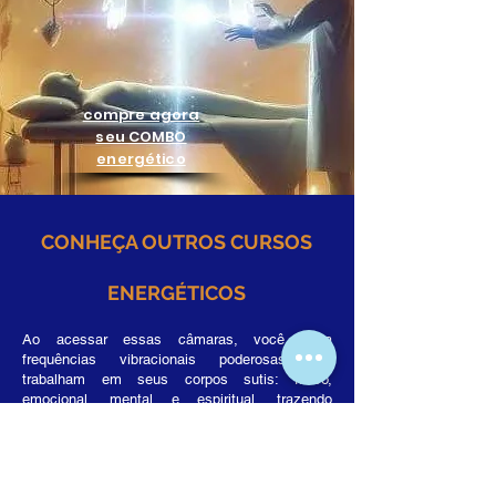
compre agora
seu COMBO
energético
CONHEÇA OUTROS CURSOS
ENERGÉTICOS
Ao acessar essas câmaras, você ativa
frequências vibracionais poderosas que
trabalham em seus corpos sutis: físico,
emocional, mental e espiritual, trazendo
equilíbrio, saúde integral, paz interior, realizando
limpezas, proteção e evolução.
As câmaras de cura energética funcionam com
base no princípio de que o corpo humano é um