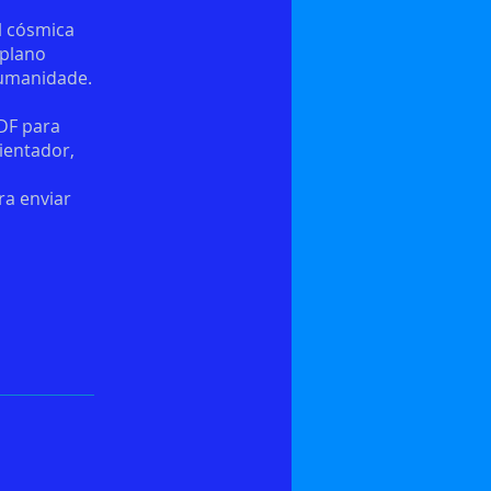
al cósmica
 plano
 humanidade.
DF para
ientador,
ra enviar