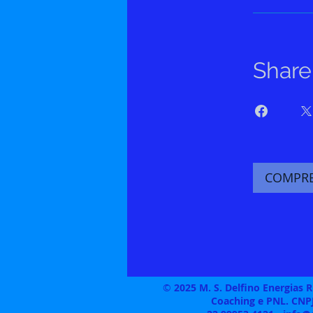
Share
COMPRE
©
2025 M. S. Delfino Energias 
Coaching e PNL. CNPJ