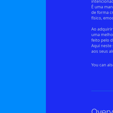
intenciona
É uma manei
de forma cr
físico, emo
Ao adquiri
uma melhor
feito pelo 
Aqui neste
You can als
Over