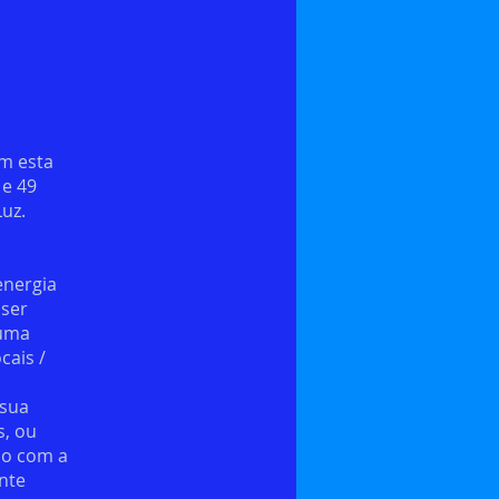
m esta
 e 49
uz.
energia
 ser
 uma
cais /
 sua
s, ou
do com a
nte