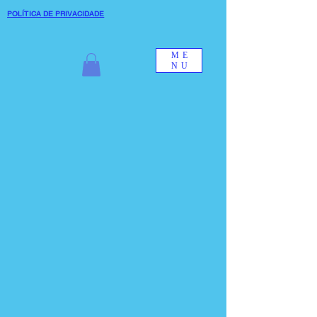
POLÍTICA DE PRIVACIDADE
ME
NU
A loja está fechada para manutenção.